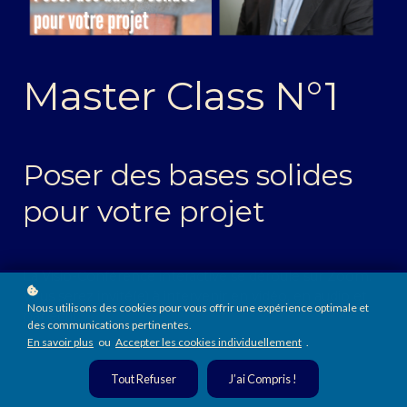
Master Class N°1
Poser des bases solides
pour votre projet
La Visio-Conférence interactive se déroule sur Zoom.
Vous serez invité(e) à intervenir en vidéo, en audio et
Nous utilisons des cookies pour vous offrir une expérience optimale et
par écrit.
des communications pertinentes.
En savoir plus
ou
Accepter les cookies individuellement
.
Tout Refuser
J’ai Compris !