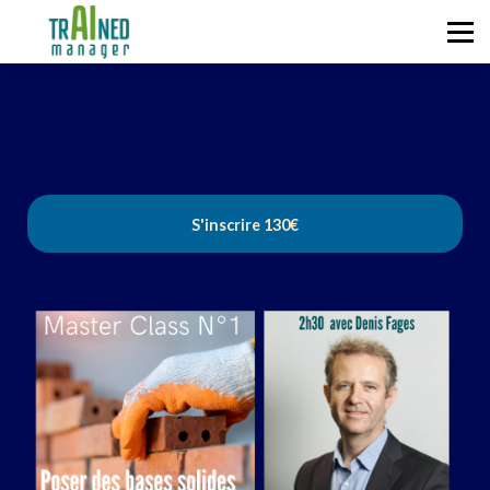
Se former
Blog
À propos
S'identifier
S'inscrire
130€