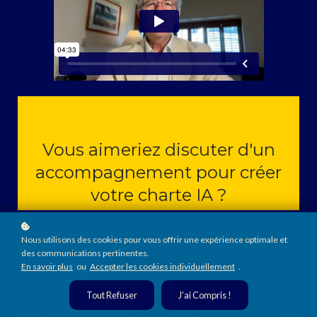
Vous aimeriez discuter d'un
accompagnement pour créer
votre charte IA ?
Nous utilisons des cookies pour vous offrir une expérience optimale et
des communications pertinentes.
En savoir plus
ou
Accepter les cookies individuellement
.
Tout Refuser
J’ai Compris !