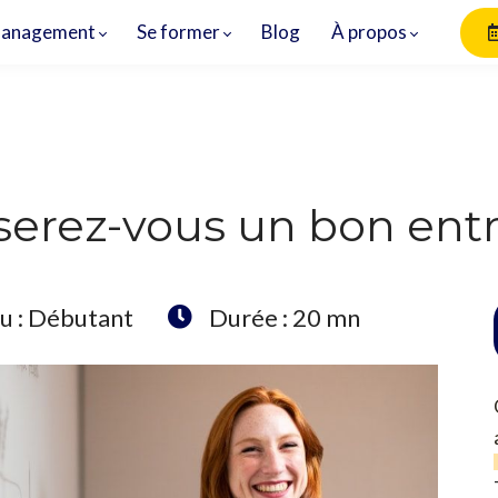
anagement
Se former
Blog
À propos
s, serez-vous un bon en
u : Débutant
Durée : 20 mn