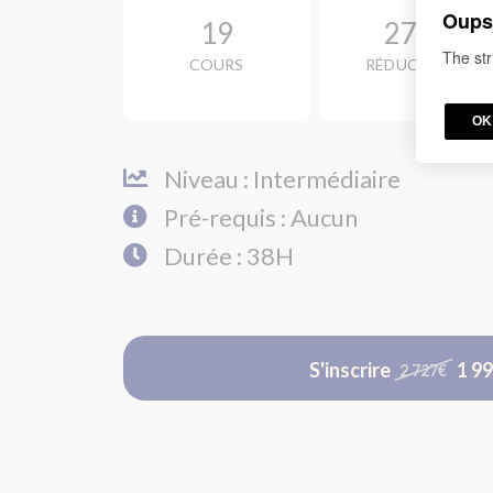
Oups,
19
27%
The str
COURS
RÉDUCTION
OK
Niveau : Intermédiaire
Pré-requis : Aucun
Durée : 38H
S'inscrire
1 9
2 727€