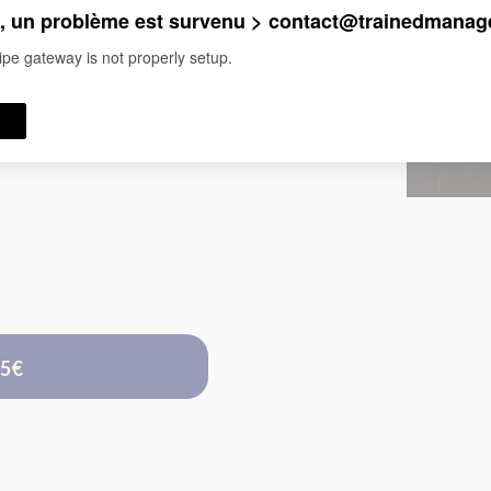
 un problème est survenu > contact@trainedmanage
732€
ipe gateway is not properly setup.
VOUS
ÉCONOMISEZ
95€