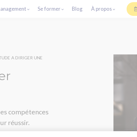
anagement
Se former
Blog
À propos
UDE A DIRIGER UNE
er
 les compétences
r réussir.